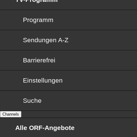
Programm
Sendungen von A bis Z
Sendungen A-Z
Barrierefrei
Barrierefrei
Einstellungen
Suche
Channels
Alle ORF-Angebote