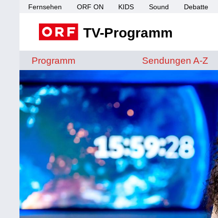
Fernsehen
ORF ON
KIDS
Sound
Debatte
TV-Programm
Sendungen von A 
Programm
Sendungen A-Z