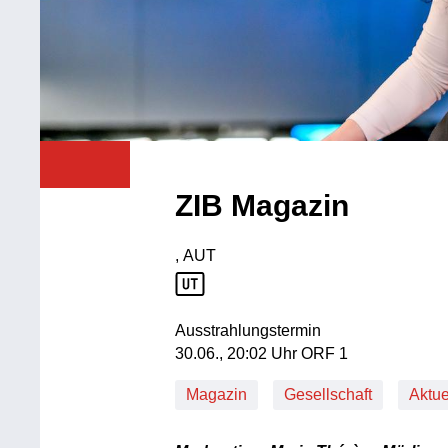
ZIB Magazin
, AUT
Produktionsland: AUT
Ausstrahlungstermin
30. Juni, 20:02 Uhr in ORF 1
30.06., 20:02 Uhr ORF 1
Magazin
Gesellschaft
Aktue