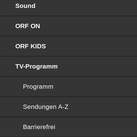
Sound
ORF ON
ORF KIDS
TV-Programm
Programm
Sendungen von A bis Z
Sendungen A-Z
Barrierefrei
Barrierefrei