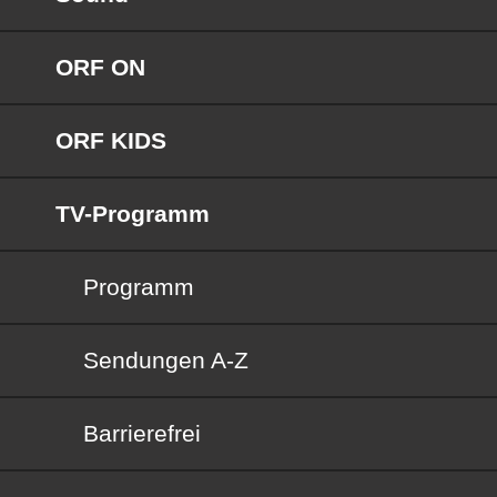
ORF ON
ORF KIDS
TV-Programm
Programm
Sendungen von A bis Z
Sendungen A-Z
Barrierefrei
Barrierefrei