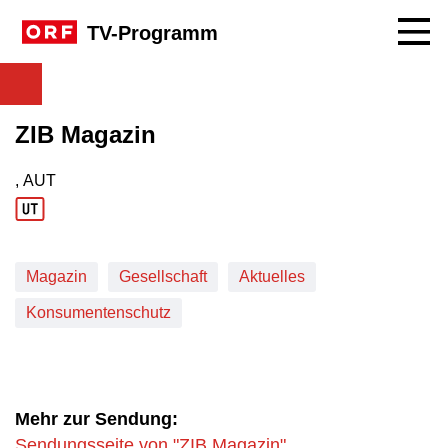
Navig
TV-Programm
ZIB Magazin
, AUT
Produktionsland: AUT
Magazin
Gesellschaft
Aktuelles
Konsumentenschutz
Mehr zur Sendung:
Sendungsseite von "ZIB Magazin"