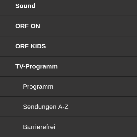
Sound
ORF ON
ORF KIDS
TV-Programm
Programm
Sendungen von A bis Z
Sendungen A-Z
Barrierefrei
Barrierefrei