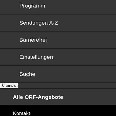
Programm
Sendungen von A bis Z
Sendungen A-Z
Barrierefrei
Barrierefrei
Einstellungen
Suche
Channels
Alle ORF-Angebote
Kontakt