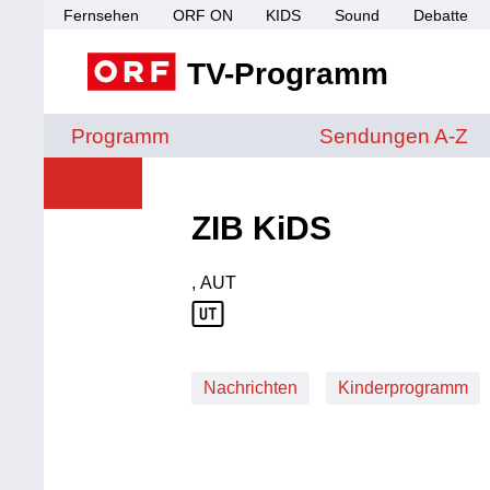
Fernsehen
ORF ON
KIDS
Sound
Debatte
TV-Programm
Sendungen von A 
Programm
Sendungen A-Z
ZIB KiDS
, AUT
Produktionsland: AUT
Nachrichten
Kinderprogramm