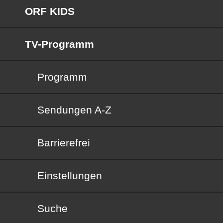
ORF KIDS
TV-Programm
Programm
Sendungen von A bis Z
Sendungen A-Z
Barrierefrei
Barrierefrei
Einstellungen
Suche