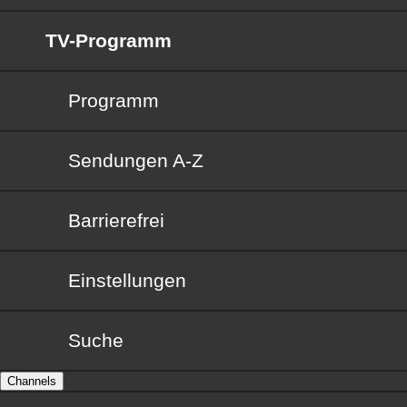
TV-Programm
Programm
Sendungen von A bis Z
Sendungen A-Z
Barrierefrei
Barrierefrei
Einstellungen
Suche
Channels