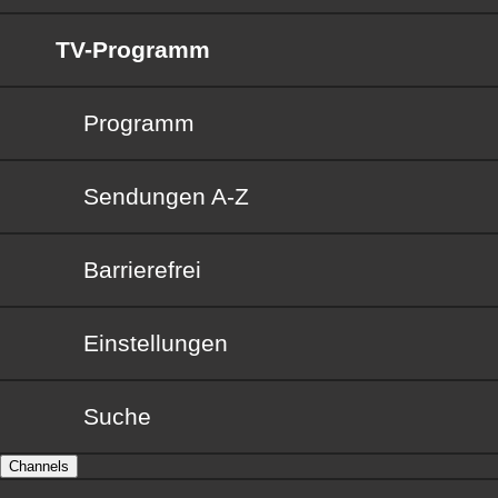
TV-Programm
Programm
Sendungen von A bis Z
Sendungen A-Z
Barrierefrei
Barrierefrei
Einstellungen
Suche
Channels