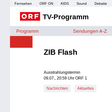
Fernsehen
ORF ON
KIDS
Sound
Debatte
TV-Programm
Sendungen von A 
Programm
Sendungen A-Z
ZIB Flash
Ausstrahlungstermin
09. Juli, 20:59 Uhr in ORF 1
09.07., 20:59 Uhr ORF 1
Nachrichten
Aktuelles