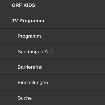
ORF KIDS
TV-Programm
Programm
Sendungen von A bis Z
Sendungen A-Z
Barrierefrei
Barrierefrei
Einstellungen
Suche