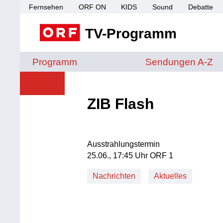
Fernsehen
ORF ON
KIDS
Sound
Debatte
TV-Programm
Sendungen von A 
Programm
Sendungen A-Z
ZIB Flash
Ausstrahlungstermin
25. Juni, 17:45 Uhr in ORF 1
25.06., 17:45 Uhr ORF 1
Nachrichten
Aktuelles