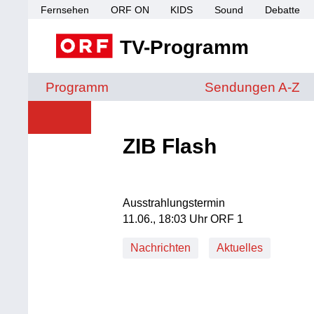
Fernsehen
ORF ON
KIDS
Sound
Debatte
TV-Programm
Sendungen von A 
Programm
Sendungen A-Z
ZIB Flash
Ausstrahlungstermin
11. Juni, 18:03 Uhr in ORF 1
11.06., 18:03 Uhr ORF 1
Nachrichten
Aktuelles