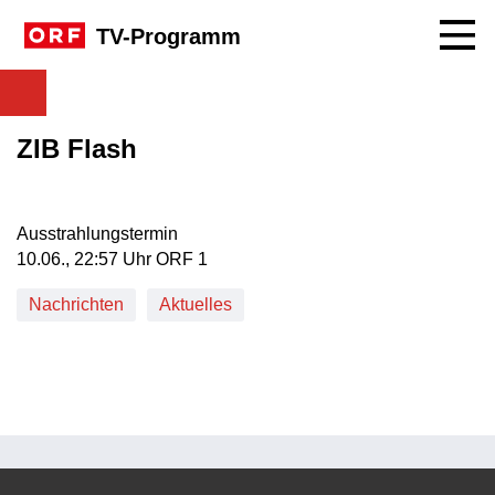
Navig
TV-Programm
ZIB Flash
Ausstrahlungstermin
10. Juni, 22:57 Uhr in ORF 1
10.06., 22:57 Uhr ORF 1
Nachrichten
Aktuelles