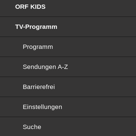
ORF KIDS
TV-Programm
Programm
Sendungen von A bis Z
Sendungen A-Z
Barrierefrei
Barrierefrei
Einstellungen
Suche