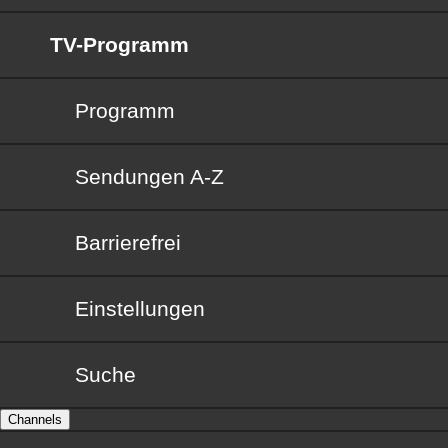
TV-Programm
Programm
Sendungen von A bis Z
Sendungen A-Z
Barrierefrei
Barrierefrei
Einstellungen
Suche
Channels