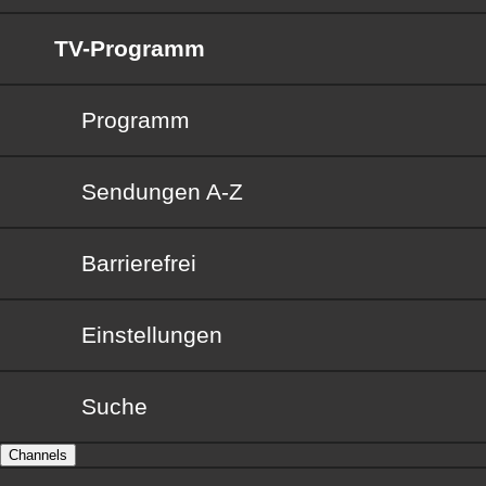
TV-Programm
Programm
Sendungen von A bis Z
Sendungen A-Z
Barrierefrei
Barrierefrei
Einstellungen
Suche
Channels