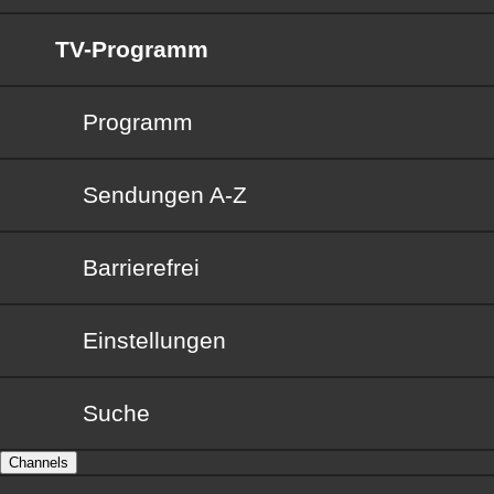
TV-Programm
Programm
Sendungen von A bis Z
Sendungen A-Z
Barrierefrei
Barrierefrei
Einstellungen
Suche
Channels