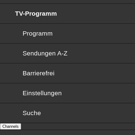
TV-Programm
Programm
Sendungen von A bis Z
Sendungen A-Z
Barrierefrei
Barrierefrei
Einstellungen
Suche
Channels