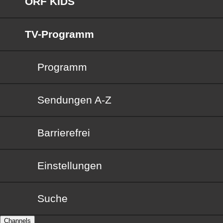
ORF KIDS
TV-Programm
Programm
Sendungen von A bis Z
Sendungen A-Z
Barrierefrei
Barrierefrei
Einstellungen
Suche
Channels