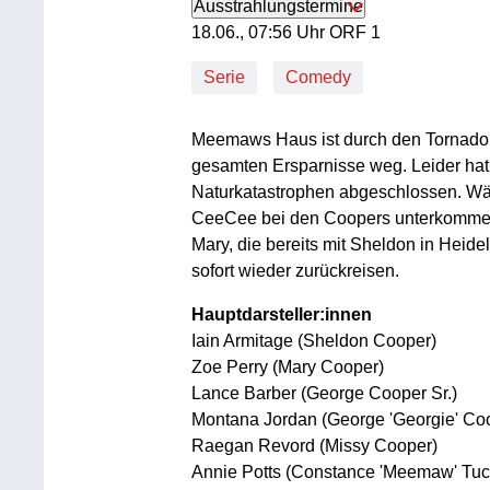
Ausstrahlungstermine
18. Juni, 07:56 Uhr in ORF 1
18.06., 07:56 Uhr ORF 1
Serie
Comedy
Meemaws Haus ist durch den Tornado v
gesamten Ersparnisse weg. Leider hat
Naturkatastrophen abgeschlossen. Wä
CeeCee bei den Coopers unterkommen
Mary, die bereits mit Sheldon in Heidelb
sofort wieder zurückreisen.
Hauptdarsteller:innen
Iain Armitage (Sheldon Cooper)
Zoe Perry (Mary Cooper)
Lance Barber (George Cooper Sr.)
Montana Jordan (George 'Georgie' Coo
Raegan Revord (Missy Cooper)
Annie Potts (Constance 'Meemaw' Tuc