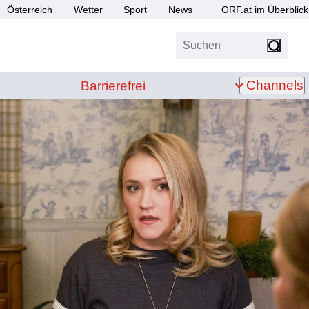
Österreich
Wetter
Sport
News
ORF.at im Überblick
Suchen
bis Z
Barrierefrei
Channels
Barrierefrei