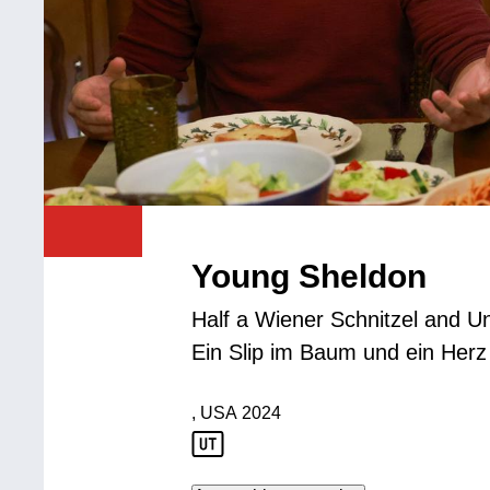
Young Sheldon
Half a Wiener Schnitzel and U
Ein Slip im Baum und ein Herz
, USA
2024
Produktionsland: USA
Produktionsjahr: 2024