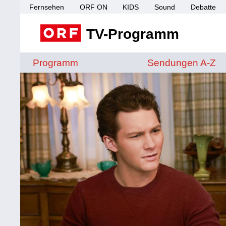
Fernsehen
ORF ON
KIDS
Sound
Debatte
TV-Programm
Sendungen von A 
Programm
Sendungen A-Z