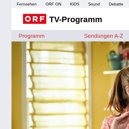
Fernsehen
ORF ON
KIDS
Sound
Debatte
TV-Programm
Sendungen von A 
Programm
Sendungen A-Z