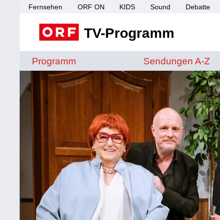
Fernsehen
ORF ON
KIDS
Sound
Debatte
TV-Programm
Sendungen von A 
Programm
Sendungen A-Z