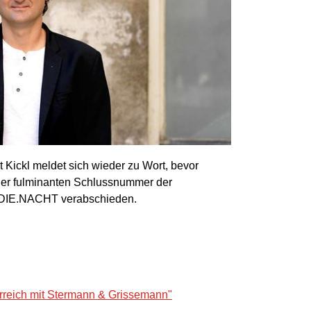
ickl meldet sich wieder zu Wort, bevor
ner fulminanten Schlussnummer der
 DIE.NACHT verabschieden.
reich mit Stermann & Grissemann"