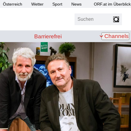
Österreich
Wetter
Sport
News
ORF.at im Überblick
Suchen
bis Z
Barrierefrei
Channels
Barrierefrei