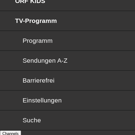
ORF KIDS
TV-Programm
Programm
Sendungen von A bis Z
Sendungen A-Z
Barrierefrei
Barrierefrei
Einstellungen
Suche
Channels