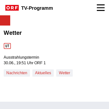
Navig
TV-Programm
Wetter
Ausstrahlungstermin
30. Juni, 19:51 Uhr in ORF 1
30.06., 19:51 Uhr ORF 1
Nachrichten
Aktuelles
Wetter