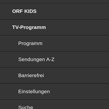
ORF KIDS
TV-Programm
Programm
Sendungen von A bis Z
Sendungen A-Z
Barrierefrei
Barrierefrei
Einstellungen
Suche