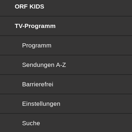
ORF KIDS
TV-Programm
Programm
Sendungen von A bis Z
Sendungen A-Z
Barrierefrei
Barrierefrei
Einstellungen
Suche