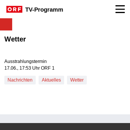
Navig
TV-Programm
Wetter
Ausstrahlungstermin
17. Juni, 17:53 Uhr in ORF 1
17.06., 17:53 Uhr ORF 1
Nachrichten
Aktuelles
Wetter