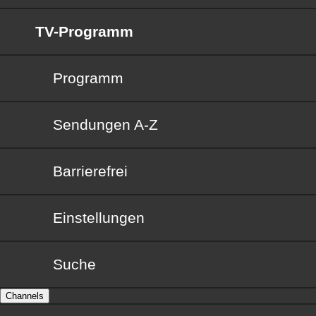
TV-Programm
Programm
Sendungen von A bis Z
Sendungen A-Z
Barrierefrei
Barrierefrei
Einstellungen
Suche
Channels