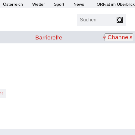
Österreich
Wetter
Sport
News
ORF.at im Überblick
Suchen
bis Z
Barrierefrei
Channels
Barrierefrei
er