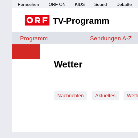
Fernsehen
ORF ON
KIDS
Sound
Debatte
TV-Programm
Sendungen von A 
Programm
Sendungen A-Z
Wetter
Nachrichten
Aktuelles
Wett