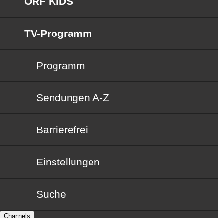
ORF KIDS
TV-Programm
Programm
Sendungen von A bis Z
Sendungen A-Z
Barrierefrei
Barrierefrei
Einstellungen
Suche
Channels