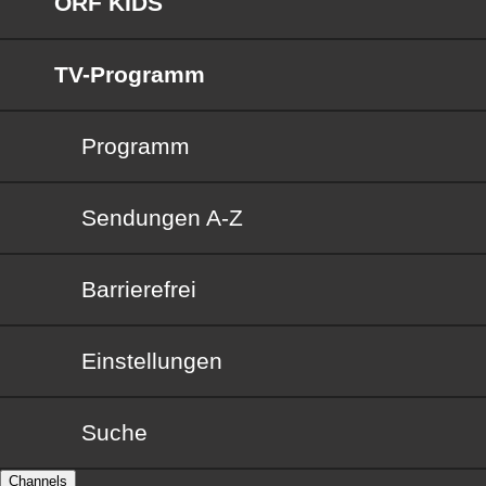
ORF KIDS
TV-Programm
Programm
Sendungen von A bis Z
Sendungen A-Z
Barrierefrei
Barrierefrei
Einstellungen
Suche
Channels