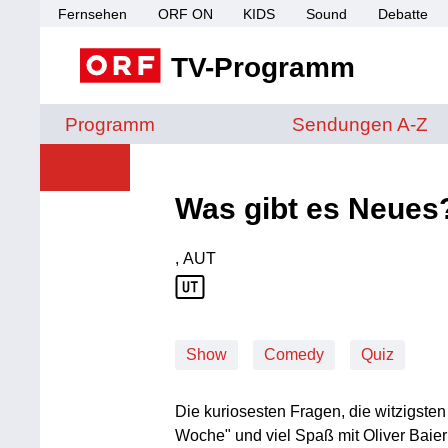
Fernsehen
ORF ON
KIDS
Sound
Debatte
TV-Programm
Sendungen von A 
Programm
Sendungen A-Z
Was gibt es Neues
, AUT
Produktionsland: AUT
Show
Comedy
Quiz
Die kuriosesten Fragen, die witzigsten
Woche" und viel Spaß mit Oliver Baie