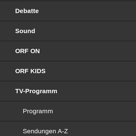
Debatte
Sound
ORF ON
ORF KIDS
TV-Programm
Programm
Sendungen von A bis Z
Sendungen A-Z