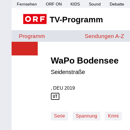
Fernsehen
ORF ON
KIDS
Sound
Debatte
TV-Programm
Sendungen von A 
Programm
Sendungen A-Z
WaPo Bodensee
Seidenstraße
, DEU
2019
Produktionsland: DEU
Produktionsjahr: 2019
Serie
Spannung
Krimi