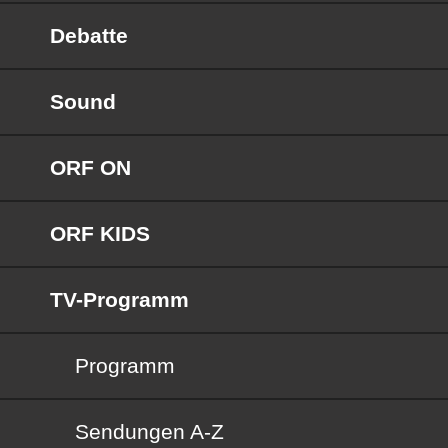
Debatte
Sound
ORF ON
ORF KIDS
TV-Programm
Programm
Sendungen von A bis Z
Sendungen A-Z