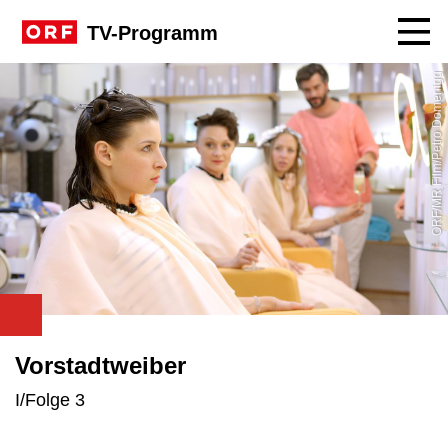
Navig
TV-Programm
ORF/MR Film/Petro Domenigg
Vorstadtweiber
I/Folge 3