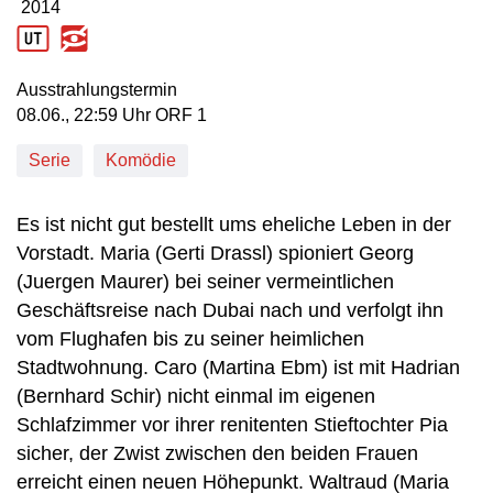
2014
Produktionsjahr: 2014
Ausstrahlungstermin
08. Juni, 22:59 Uhr in ORF 1
08.06., 22:59 Uhr ORF 1
Serie
Komödie
Es ist nicht gut bestellt ums eheliche Leben in der
Vorstadt. Maria (Gerti Drassl) spioniert Georg
(Juergen Maurer) bei seiner vermeintlichen
Geschäftsreise nach Dubai nach und verfolgt ihn
vom Flughafen bis zu seiner heimlichen
Stadtwohnung. Caro (Martina Ebm) ist mit Hadrian
(Bernhard Schir) nicht einmal im eigenen
Schlafzimmer vor ihrer renitenten Stieftochter Pia
sicher, der Zwist zwischen den beiden Frauen
erreicht einen neuen Höhepunkt. Waltraud (Maria