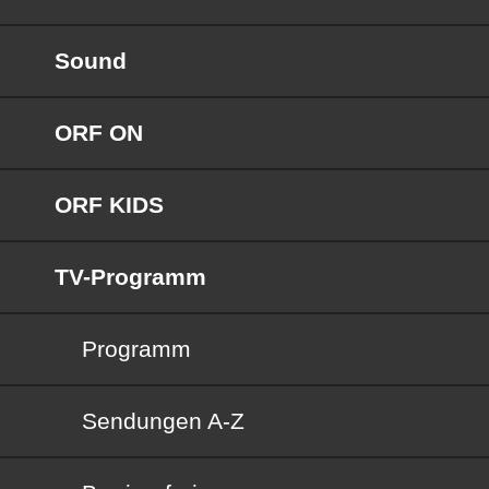
Sound
ORF ON
ORF KIDS
TV-Programm
Programm
Sendungen von A bis Z
Sendungen A-Z