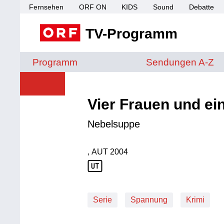
Fernsehen
ORF ON
KIDS
Sound
Debatte
TV-Programm
Sendungen von A 
Programm
Sendungen A-Z
Vier Frauen und ein
Nebelsuppe
, AUT
2004
Produktionsland: AUT
Produktionsjahr: 2004
Serie
Spannung
Krimi