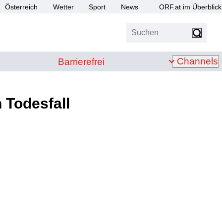
Österreich
Wetter
Sport
News
ORF.at im Überblick
Suchen
bis Z
Barrierefrei
Channels
Barrierefrei
 Todesfall