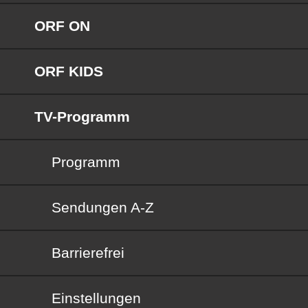
ORF ON
ORF KIDS
TV-Programm
Programm
Sendungen von A bis Z
Sendungen A-Z
Barrierefrei
Barrierefrei
Einstellungen