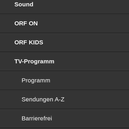
Sound
ORF ON
ORF KIDS
TV-Programm
Programm
Sendungen von A bis Z
Sendungen A-Z
Barrierefrei
Barrierefrei