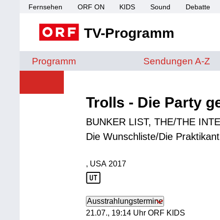
Fernsehen
ORF ON
KIDS
Sound
Debatte
TV-Programm
Sendungen von A 
Programm
Sendungen A-Z
Trolls - Die Party g
BUNKER LIST, THE/THE INT
Die Wunschliste/Die Praktikan
, USA
2017
Produktionsland: USA
Produktionsjahr: 2017
Ausstrahlungstermine
21. Juli, 19:14 Uhr in ORF KIDS
21.07., 19:14 Uhr ORF KIDS