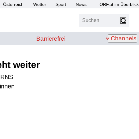
Österreich
Wetter
Sport
News
ORF.at im Überblick
Suchen
bis Z
Barrierefrei
Channels
Barrierefrei
eht weiter
ERNS
tinnen