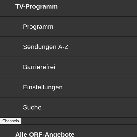
TV-Programm
Programm
Sendungen von A bis Z
Sendungen A-Z
Barrierefrei
Barrierefrei
Einstellungen
Suche
Channels
Alle ORF-Angebote