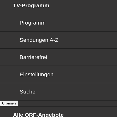
TV-Programm
Programm
Sendungen von A bis Z
Sendungen A-Z
Barrierefrei
Barrierefrei
Einstellungen
Suche
Channels
Alle ORF-Angebote