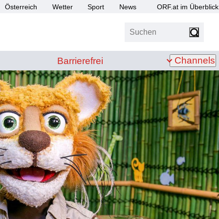
Österreich
Wetter
Sport
News
ORF.at im Überblick
Suchen
bis Z
Barrierefrei
Channels
Barrierefrei