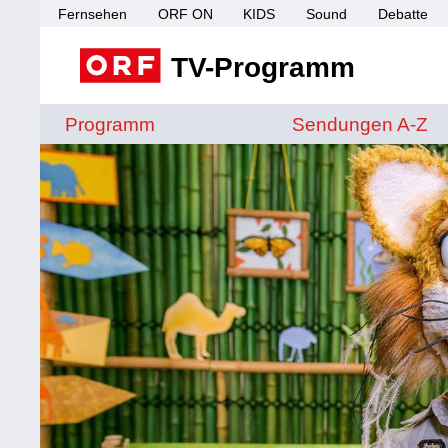
Fernsehen
ORF ON
KIDS
Sound
Debatte
TV-Programm
Sendungen von A 
Programm
Sendungen A-Z