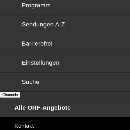
Programm
Sendungen von A bis Z
Sendungen A-Z
Barrierefrei
Barrierefrei
Einstellungen
Suche
Channels
Alle ORF-Angebote
Kontakt