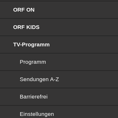
ORF ON
ORF KIDS
TV-Programm
Programm
Sendungen von A bis Z
Sendungen A-Z
Barrierefrei
Barrierefrei
Einstellungen