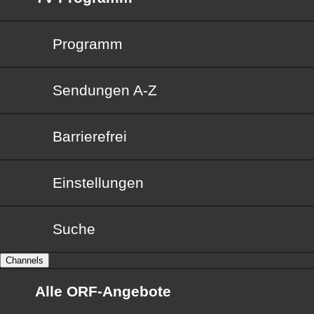
Programm
Sendungen von A bis Z
Sendungen A-Z
Barrierefrei
Barrierefrei
Einstellungen
Suche
Channels
Alle ORF-Angebote