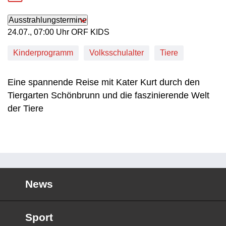
Ausstrahlungstermine
24. Juli, 07:00 Uhr in ORF KIDS
24.07., 07:00 Uhr ORF KIDS
Kinderprogramm
Volksschulalter
Tiere
Eine spannende Reise mit Kater Kurt durch den
Tiergarten Schönbrunn und die faszinierende Welt
der Tiere
News
Sport