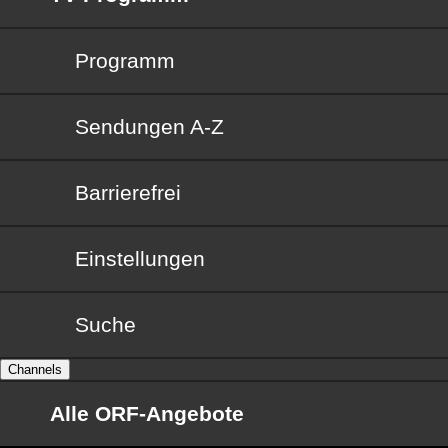
Programm
Sendungen von A bis Z
Sendungen A-Z
Barrierefrei
Barrierefrei
Einstellungen
Suche
Channels
Alle ORF-Angebote