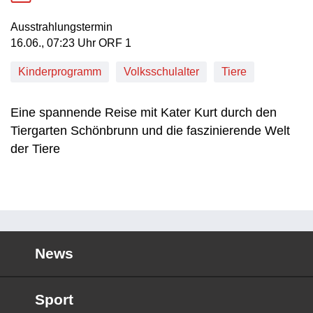
Ausstrahlungstermin
16. Juni, 07:23 Uhr in ORF 1
16.06., 07:23 Uhr ORF 1
Kinderprogramm
Volksschulalter
Tiere
Eine spannende Reise mit Kater Kurt durch den
Tiergarten Schönbrunn und die faszinierende Welt
der Tiere
News
Sport