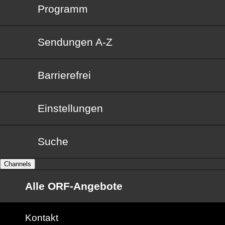
Programm
Sendungen von A bis Z
Sendungen A-Z
Barrierefrei
Barrierefrei
Einstellungen
Suche
Channels
Alle ORF-Angebote
Kontakt