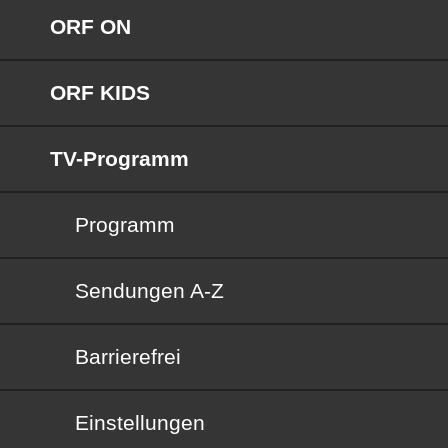
ORF ON
ORF KIDS
TV-Programm
Programm
Sendungen von A bis Z
Sendungen A-Z
Barrierefrei
Barrierefrei
Einstellungen