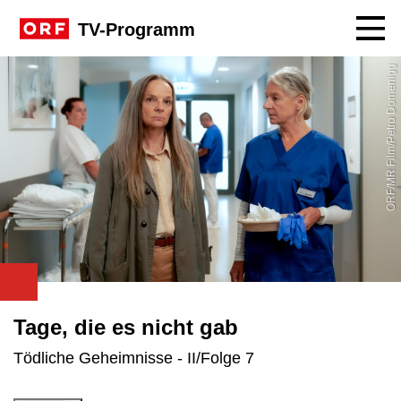
Navig
TV-Programm
ORF/MR Film/Petro Domenigg
Tage, die es nicht gab
Tödliche Geheimnisse - II/Folge 7