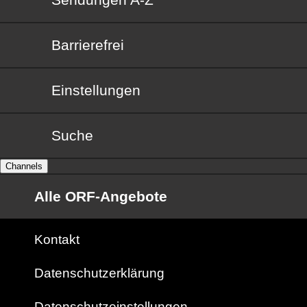
Barrierefrei
Barrierefrei
Einstellungen
Suche
Channels
Alle ORF-Angebote
Kontakt
Datenschutzerklärung
Datenschutzeinstellungen