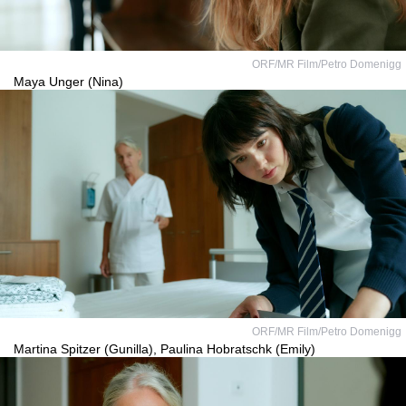
ORF/MR Film/Petro Domenigg
Maya Unger (Nina)
ORF/MR Film/Petro Domenigg
Martina Spitzer (Gunilla), Paulina Hobratschk (Emily)