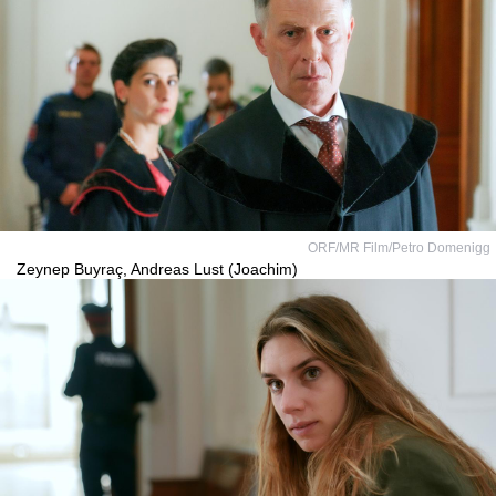
ORF/MR Film/Petro Domenigg
Zeynep Buyraç, Andreas Lust (Joachim)