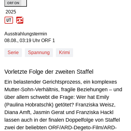
2025
Produktionsjahr: 2025
Ausstrahlungstermin
08. August, 03:19 Uhr in ORF 1
08.08., 03:19 Uhr ORF 1
Serie
Spannung
Krimi
Vorletzte Folge der zweiten Staffel
Ein belastender Gerichtsprozess, ein komplexes
Mutter-Sohn-Verhältnis, fragile Beziehungen – und
über allem schwebt die Frage: Wer hat Emily
(Paulina Hobratschk) getötet? Franziska Weisz,
Diana Amft, Jasmin Gerat und Franziska Hackl
lassen auch in der finalen Doppelfolge von Staffel
zwei der beliebten ORF/ARD-Degeto-Film/ARD-