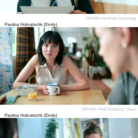
ORF/MR Film/Petro Domenigg
Paulina Hobratschk (Emily)
ORF/MR Film/Christopher Glanzl
Paulina Hobratschk (Emily)