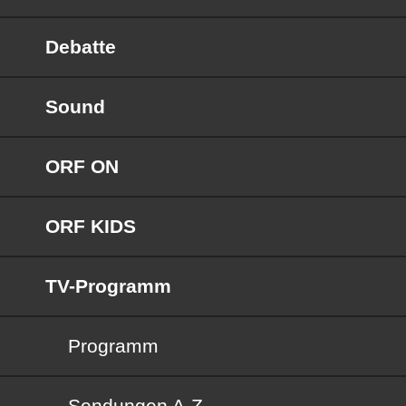
Debatte
Sound
ORF ON
ORF KIDS
TV-Programm
Programm
Sendungen von A bis Z
Sendungen A-Z