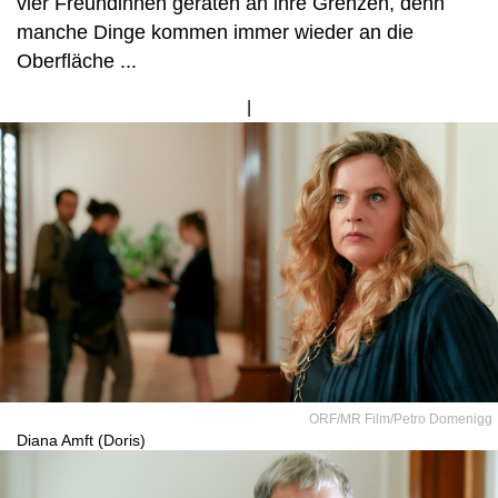
vier Freundinnen geraten an ihre Grenzen, denn
manche Dinge kommen immer wieder an die
Oberfläche ...
Bild
von
ORF/MR Film/Petro Domenigg
Diana Amft (Doris)