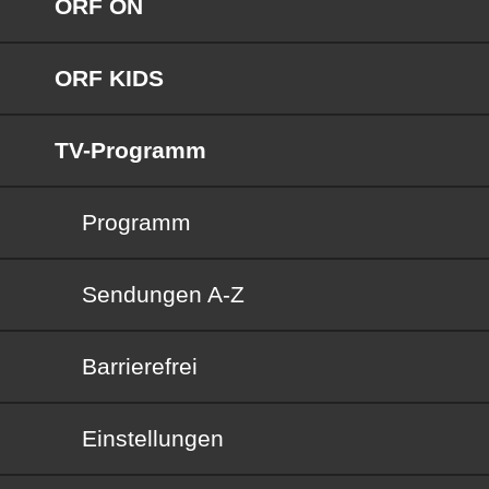
ORF ON
ORF KIDS
TV-Programm
Programm
Sendungen von A bis Z
Sendungen A-Z
Barrierefrei
Barrierefrei
Einstellungen